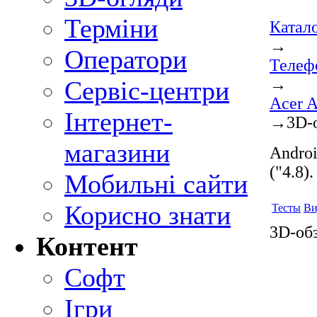
Терміни
Катал
→
Оператори
Телеф
→
Сервіс-центри
Acer A
Інтернет-
→
3D-
магазини
Androi
("4.8)
Мобильні сайти
Корисно знати
Тесты
Ви
3D-обз
Контент
Софт
Ігри