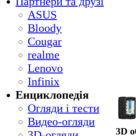
Партнери та друзі
ASUS
Bloody
Cougar
realme
Lenovo
Infinix
Енциклопедія
Огляди і тести
Видео-огляди
3D о
3D-огляди